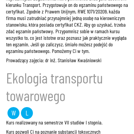
kierunku Transport. Przygotowuje on do egzaminu państwowego na
certyfikat. Zgodnie z Prawem Unijnym, RWE 1071/20209, każda
firma musi zatrudniać przynajmniej jedną osobę na kierowniczym
stanowisku, która posiada certyfikat CKZ. Aby go uzyskać, trzeba
zdać egzamin państwowy. Przypomnisz sobie w ramach kursu
wszystko to, co jest istotne oraz poznasz jak praktycznie wygląda
ten egzamin. Jeśli go zaliczysz, śmiało możesz podejść do
egzaminu państwowego. Pomożemy Ci w tym.
Prowadzący zajęcia: dr inż. Stanisław Kwaśniowski
Ekologia transportu
towarowego
W
L
wykład
laboratorium
Kurs realizowany na semestrze VII studiów I stopnia.
Kurs pozwoli Ci na poznanie substancji toksycznych