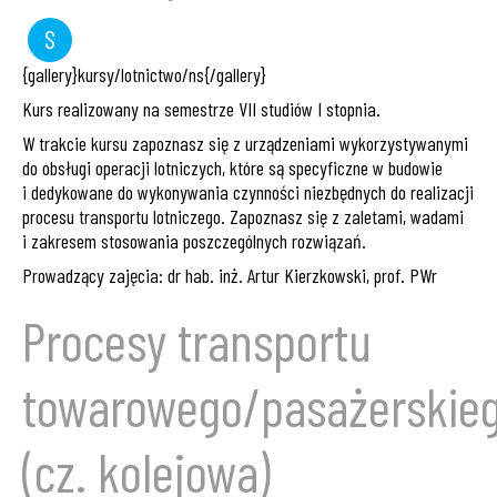
S
seminarium
{gallery}kursy/lotnictwo/ns{/gallery}
Kurs realizowany na semestrze VII studiów I stopnia.
W trakcie kursu zapoznasz się z urządzeniami wykorzystywanymi
do obsługi operacji lotniczych, które są specyficzne w budowie
i dedykowane do wykonywania czynności niezbędnych do realizacji
procesu transportu lotniczego. Zapoznasz się z zaletami, wadami
i zakresem stosowania poszczególnych rozwiązań.
Prowadzący zajęcia: dr hab. inż. Artur Kierzkowski, prof. PWr
Procesy transportu
towarowego/pasażerskie
(cz. kolejowa)