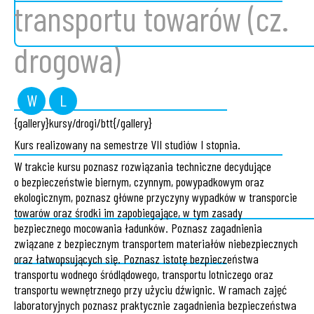
transportu towarów (cz.
ONLINE -
drogowa)
W
L
wykład
laboratorium
{gallery}kursy/drogi/btt{/gallery}
STUDIA
Kurs realizowany na semestrze VII studiów I stopnia.
W trakcie kursu poznasz rozwiązania techniczne decydujące
o bezpieczeństwie biernym, czynnym, powypadkowym oraz
ekologicznym, poznasz główne przyczyny wypadków w transporcie
towarów oraz środki im zapobiegające, w tym zasady
bezpiecznego mocowania ładunków. Poznasz zagadnienia
związane z bezpiecznym transportem materiałów niebezpiecznych
MAGISTER
oraz łatwopsujących się. Poznasz istotę bezpieczeństwa
transportu wodnego śródlądowego, transportu lotniczego oraz
transportu wewnętrznego przy użyciu dźwignic. W ramach zajęć
laboratoryjnych poznasz praktycznie zagadnienia bezpieczeństwa