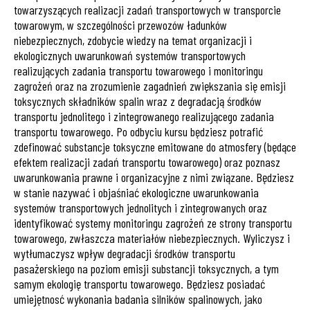
towarzyszących realizacji zadań transportowych w transporcie
towarowym, w szczególności przewozów ładunków
niebezpiecznych, zdobycie wiedzy na temat organizacji i
ekologicznych uwarunkowań systemów transportowych
realizujących zadania transportu towarowego i monitoringu
zagrożeń oraz na zrozumienie zagadnień zwiększania się emisji
toksycznych składników spalin wraz z degradacją środków
transportu jednolitego i zintegrowanego realizującego zadania
transportu towarowego. Po odbyciu kursu będziesz potrafić
zdefinować substancje toksyczne emitowane do atmosfery (będące
efektem realizacji zadań transportu towarowego) oraz poznasz
uwarunkowania prawne i organizacyjne z nimi związane. Będziesz
w stanie nazywać i objaśniać ekologiczne uwarunkowania
systemów transportowych jednolitych i zintegrowanych oraz
identyfikować systemy monitoringu zagrożeń ze strony transportu
towarowego, zwłaszcza materiałów niebezpiecznych. Wyliczysz i
wytłumaczysz wpływ degradacji środków transportu
pasażerskiego na poziom emisji substancji toksycznych, a tym
samym ekologię transportu towarowego. Będziesz posiadać
umiejętnosć wykonania badania silników spalinowych, jako