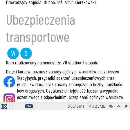
Prowadzący zajęcia: dr hab. inż. Artur Kierzkowski
Ubezpieczenia
transportowe
W
S
wykład
seminarium
Kurs realizowany na semestrze VII studiów I stopnia.
Dzięki kursowi poznasz zasady ogólnych warunków ubezpieczeń
komunikacyjnych, przypadki zdarzeń ubezpieczeniowych oraz
sposoby ich likwidacji oraz zasady zmniejszania liczby i ciężkości
wypadków drogowych. Uzyakasz umiejętność łączenia wypadku
ubezpieczeniowego z odpowiednimi przepisami ogólnych warunkow
ubezpieczenia, przeniesienia sposobu likwidacji wybranych
55.75ms
55.75ms
4.123MB
4.123MB
34
34
wypadków komunikacyjnych na inne podobne przypadki oraz
interpretacji przyczyn wypadków drogowych. Zaznajomisz się z
mechanizmem rekompensowania szkód w oparciu o system
ubezpieczeń komunikacyjnych, poszerzysz swoją wiedzę w