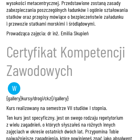
wysokości metacentrycznej. Przedstawione zostaną zasady
zabezpieczania poszczególnych ładunków i ogólnie ształowania
statków oraz przepisy mówiące o bezpieczeństwie załadunku
i przewozie statkami morskimi i śródlądowymi.
Prowadząca zajęcia: dr inż. Emilia Skupień
Certyfikat Kompetencji
Zawodowych
W
wykład
{gallery}kursy/drogi/ckz{/gallery}
Kurs realizowany na semestrze VII studiów I stopnia.
Ten kurs jest specyficzny, jest on swego rodzaju repetytorium
z wielu zagadnień, o których słyszałeś na różnych innych
zajęciach w okresie ostatnich dwóch lat. Przypomina Tobie
najważniejsze zagadnienia, które powinieneś znać jako absolwent