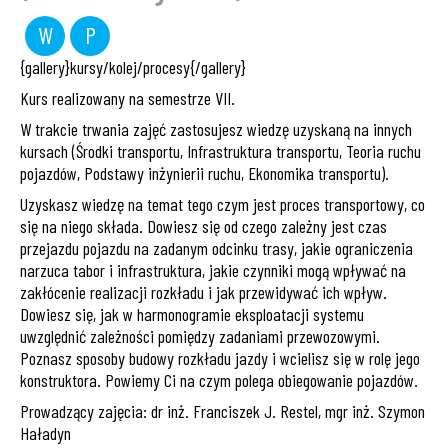
W
P
wykład
projekt
{gallery}kursy/kolej/procesy{/gallery}
Kurs realizowany na semestrze VII.
W trakcie trwania zajęć zastosujesz wiedzę uzyskaną na innych
kursach (Środki transportu, Infrastruktura transportu, Teoria ruchu
pojazdów, Podstawy inżynierii ruchu, Ekonomika transportu).
Uzyskasz wiedzę na temat tego czym jest proces transportowy, co
się na niego składa. Dowiesz się od czego zależny jest czas
przejazdu pojazdu na zadanym odcinku trasy, jakie ograniczenia
narzuca tabor i infrastruktura, jakie czynniki mogą wpływać na
zakłócenie realizacji rozkładu i jak przewidywać ich wpływ.
Dowiesz się, jak w harmonogramie eksploatacji systemu
uwzględnić zależności pomiędzy zadaniami przewozowymi.
Poznasz sposoby budowy rozkładu jazdy i wcielisz się w rolę jego
konstruktora. Powiemy Ci na czym polega obiegowanie pojazdów.
Prowadzący zajęcia: dr inż. Franciszek J. Restel, mgr inż. Szymon
Haładyn