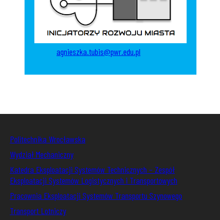
agnieszka.tubis@pwr.edu.pl
Politechnika Wrocławska
Wydział Mechaniczny
Katedra Eksploatacji Systemów Technicznych – Zespół
Eksploatacji Systemów Logistycznych i Transportowych
Pracownia Eksploatacji Systemów Transportu Szynowego
Transport Lotniczy